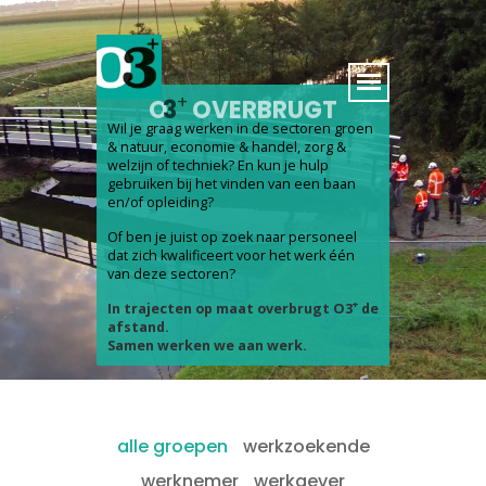
;
+
O
3
OVERBRUGT
Wil je graag werken in de sectoren groen
& natuur, economie & handel, zorg &
welzijn of techniek? En kun je hulp
gebruiken bij het vinden van een baan
en/of opleiding?
Of ben je juist op zoek naar personeel
dat zich kwalificeert voor het werk één
van deze sectoren?
+
In trajecten op maat overbrugt O3
de
afstand.
Samen werken we aan werk.
alle groepen
werkzoekende
werknemer
werkgever